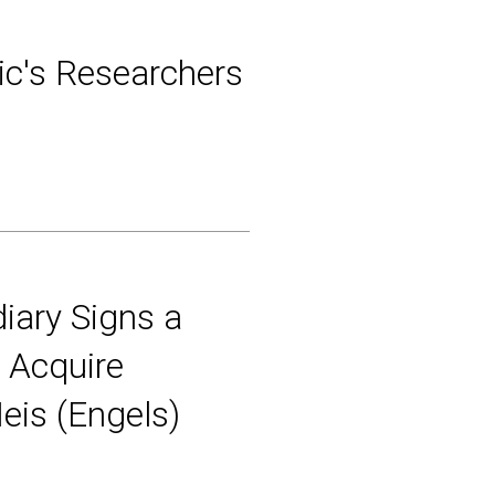
ic's Researchers
diary Signs a
 Acquire
is (Engels)