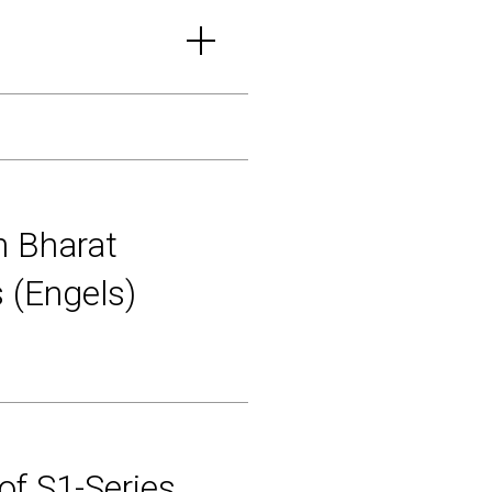
h Bharat
 (Engels)
of S1-Series