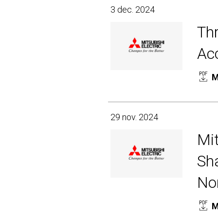
3 dec. 2024
Thr
Ac
M
29 nov. 2024
Mit
Sh
No
M