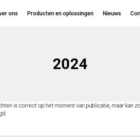
ver ons
Producten en oplossingen
Nieuws
Con
2024
ichten is correct op het moment van publicatie, maar kan 
gd.