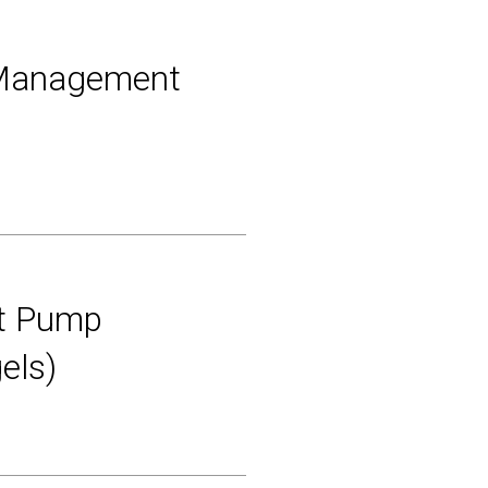
l Management
at Pump
els)