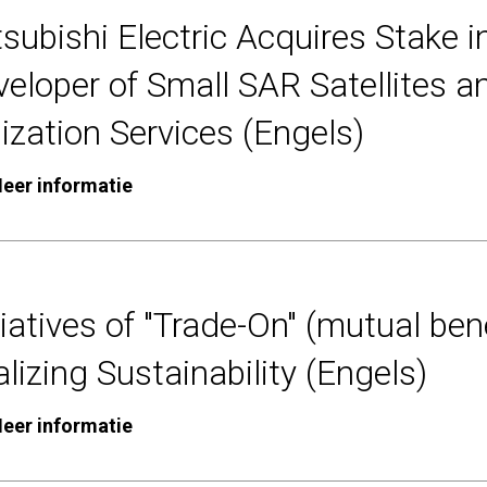
subishi Electric Acquires Stake i
eloper of Small SAR Satellites a
lization Services (Engels)
eer informatie
tiatives of "Trade-On" (mutual bene
lizing Sustainability (Engels)
eer informatie