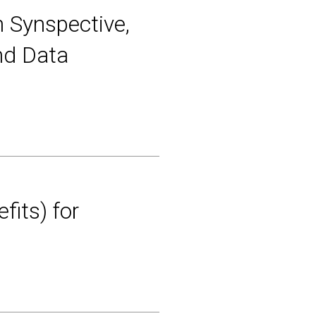
n Synspective,
nd Data
fits) for