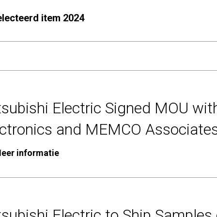
electeerd item 2024
tsubishi Electric Signed MOU wit
ectronics and MEMCO Associates
eer informatie
subishi Electric to Ship Samples 