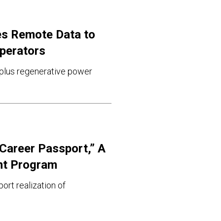
es Remote Data to
Operators
rplus regenerative power
 Career Passport,” A
nt Program
ort realization of