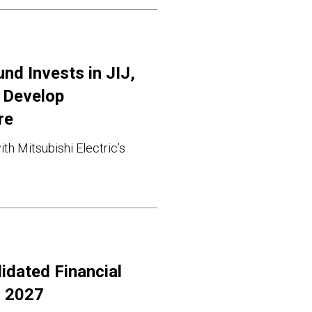
und Invests in JIJ,
 Develop
re
th Mitsubishi Electric’s
idated Financial
l 2027