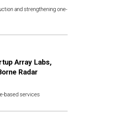
uction and strengthening one-
artup Array Labs,
-Borne Radar
ite-based services